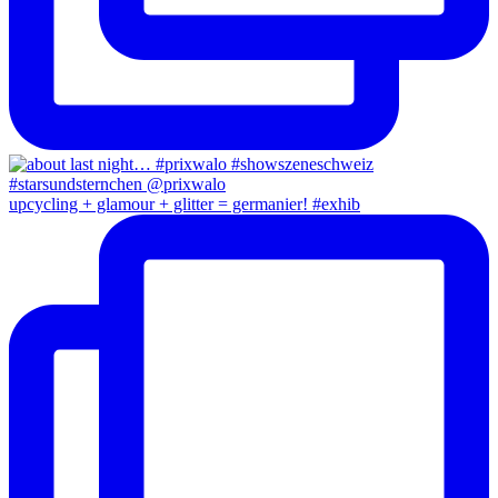
upcycling + glamour + glitter = germanier! #exhib