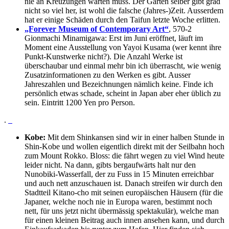
nie an Kreuzungen warten muss. Der Garten selber gibt grad
nicht so viel her, ist wohl die falsche (Jahres-)Zeit. Ausserdem
hat er einige Schäden durch den Taifun letzte Woche erlitten.
„Forever Museum of Contemporary Art“
, 570-2
Gionmachi Minamigawa: Erst im Juni eröffnet, läuft im
Moment eine Ausstellung von Yayoi Kusama (wer kennt ihre
Punkt-Kunstwerke nicht?). Die Anzahl Werke ist
überschaubar und einmal mehr bin ich überrascht, wie wenig
Zusatzinformationen zu den Werken es gibt. Ausser
Jahreszahlen und Bezeichnungen nämlich keine. Finde ich
persönlich etwas schade, scheint in Japan aber eher üblich zu
sein. Eintritt 1200 Yen pro Person.
.
Kobe:
Mit dem Shinkansen sind wir in einer halben Stunde in
Shin-Kobe und wollen eigentlich direkt mit der Seilbahn hoch
zum Mount Rokko. Bloss: die fährt wegen zu viel Wind heute
leider nicht. Na dann, gibts bergaufwärts halt nur den
Nunobiki-Wasserfall, der zu Fuss in 15 Minuten erreichbar
und auch nett anzuschauen ist. Danach streifen wir durch den
Stadtteil Kitano-cho mit seinen europäischen Häusern (für die
Japaner, welche noch nie in Europa waren, bestimmt noch
nett, für uns jetzt nicht übermässig spektakulär), welche man
für einen kleinen Beitrag auch innen ansehen kann, und durch