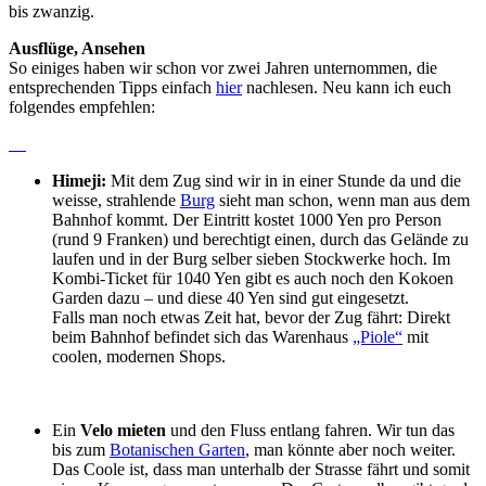
bis zwanzig.
Ausflüge, Ansehen
So einiges haben wir schon vor zwei Jahren unternommen, die
entsprechenden Tipps einfach
hier
nachlesen. Neu kann ich euch
folgendes empfehlen:
Himeji
:
Mit dem Zug sind wir in in einer Stunde da und die
weisse, strahlende
Burg
sieht man schon, wenn man aus dem
Bahnhof kommt. Der Eintritt kostet 1000 Yen pro Person
(rund 9 Franken) und berechtigt einen, durch das Gelände zu
laufen und in der Burg selber sieben Stockwerke hoch. Im
Kombi-Ticket für 1040 Yen gibt es auch noch den Kokoen
Garden dazu – und diese 40 Yen sind gut eingesetzt.
Falls man noch etwas Zeit hat, bevor der Zug fährt: Direkt
beim Bahnhof befindet sich das Warenhaus
„Piole“
mit
coolen, modernen Shops.
Ein
Velo mieten
und den Fluss entlang fahren. Wir tun das
bis zum
Botanischen Garten
, man könnte aber noch weiter.
Das Coole ist, dass man unterhalb der Strasse fährt und somit