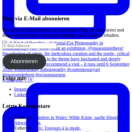
Blog via E-Mail abonnieren
Gib deine E-Mail-Adresse an, um diesen Blog zu abonnieren und
Benachrichtigungen über neue Beiträge via E-Mail zu erhalten.
E-
Mail-
Adresse
Abonnieren
Folge mir
#camargue 🇫🇷
Instagram
Linkedin
Letzte Kommentare
Esther
zu
Wandern in Wales: Wilde Küste, sanfte Hügel, viel
Abwechslung.
Esther
zu
Paris: Toujours à la mode.