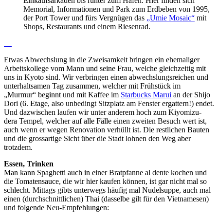
Einkaufsarkaden bis runter zum Hafen. Hier finden sich
Memorial, Informationen und Park zum Erdbeben von 1995,
der Port Tower und fürs Vergnügen das
„Umie Mosaic“
mit
Shops, Restaurants und einem Riesenrad.
Etwas Abwechslung in die Zweisamkeit bringen ein ehemaliger
Arbeitskollege vom Mann und seine Frau, welche gleichzeitig mit
uns in Kyoto sind. Wir verbringen einen abwechslungsreichen und
unterhaltsamen Tag zusammen, welcher mit Frühstück im
„Murmur“ beginnt und mit Kaffee im
Starbucks Marui
an der Shijo
Dori (6. Etage, also unbedingt Sitzplatz am Fenster ergattern!) endet.
Und dazwischen laufen wir unter anderem hoch zum Kiyomizu-
dera Tempel, welcher auf alle Fälle einen zweiten Besuch wert ist,
auch wenn er wegen Renovation verhüllt ist. Die restlichen Bauten
und die grossartige Sicht über die Stadt lohnen den Weg aber
trotzdem.
Essen, Trinken
Man kann Spaghetti auch in einer Bratpfanne al dente kochen und
die Tomatensauce, die wir hier kaufen können, ist gar nicht mal so
schlecht. Mittags gibts unterwegs häufig mal Nudelsuppe, auch mal
einen (durchschnittlichen) Thai (dasselbe gilt für den Vietnamesen)
und folgende Neu-Empfehlungen: