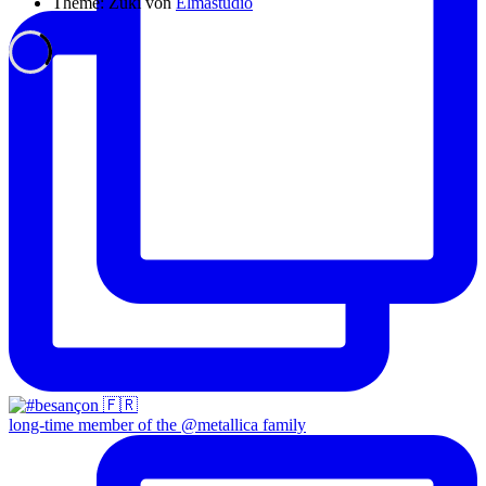
Theme: Zuki von
Elmastudio
long-time member of the @metallica family