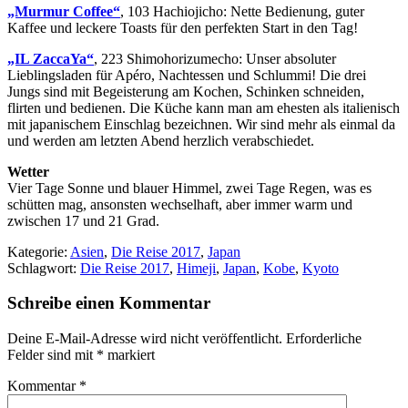
„Murmur Coffee“
, 103 Hachiojicho: Nette Bedienung, guter
Kaffee und leckere Toasts für den perfekten Start in den Tag!
„IL ZaccaYa“
, 223 Shimohorizumecho: Unser absoluter
Lieblingsladen für Apéro, Nachtessen und Schlummi! Die drei
Jungs sind mit Begeisterung am Kochen, Schinken schneiden,
flirten und bedienen. Die Küche kann man am ehesten als italienisch
mit japanischem Einschlag bezeichnen. Wir sind mehr als einmal da
und werden am letzten Abend herzlich verabschiedet.
Wetter
Vier Tage Sonne und blauer Himmel, zwei Tage Regen, was es
schütten mag, ansonsten wechselhaft, aber immer warm und
zwischen 17 und 21 Grad.
Kategorie:
Asien
,
Die Reise 2017
,
Japan
Schlagwort:
Die Reise 2017
,
Himeji
,
Japan
,
Kobe
,
Kyoto
Schreibe einen Kommentar
Deine E-Mail-Adresse wird nicht veröffentlicht.
Erforderliche
Felder sind mit
*
markiert
Kommentar
*