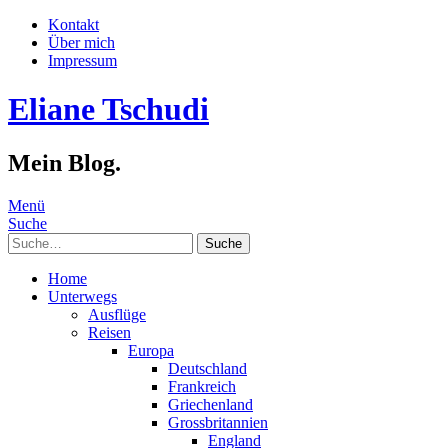
Kontakt
Über mich
Impressum
Eliane Tschudi
Mein Blog.
Menü
Suche
Suche
Home
Unterwegs
Ausflüge
Reisen
Europa
Deutschland
Frankreich
Griechenland
Grossbritannien
England