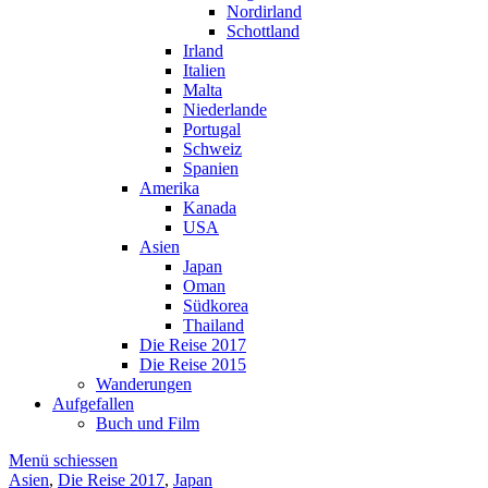
Nordirland
Schottland
Irland
Italien
Malta
Niederlande
Portugal
Schweiz
Spanien
Amerika
Kanada
USA
Asien
Japan
Oman
Südkorea
Thailand
Die Reise 2017
Die Reise 2015
Wanderungen
Aufgefallen
Buch und Film
Menü schiessen
Asien
,
Die Reise 2017
,
Japan