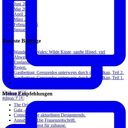
Juni 2015
Mai 2015
April 2015
März 2015
Februar 2015
Januar 2015
Neueste Beiträge
Wandern in Wales: Wilde Küste, sanfte Hügel, viel
Abwechslung.
England und Wales: Städte, Küste und überraschend wenig
Regen.
Gastbeitrag: Grenzenlos unterwegs durch den Balkan, Teil 2.
Gastbeitrag: Grenzenlos unterwegs durch den Balkan, Teil 1.
Paris: Toujours à la mode.
Meine Empfehlungen
#dijon 🇫🇷
The Original Dish – Inspirierende Kochrezepte.
Gala – Stars und Fashion.
Connox – Die aktuellsten Designtrends.
Annabelle – Die Frauenzeitschrift.
Junique – Kunst für zuhause.