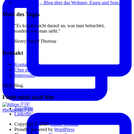
Sweet Home – Blog über das Wohnen, Essen und Sein.
Wort des Tages
"Es kommt nicht darauf an, was man betrachtet,
sondern was man sieht."
Henry David Thoreau
Kontakt
Kontakt
Über mich
Impressum
Mein Blog.
Finde mich auch hier
Instagram
#besançon 🇫🇷
Linkedin
Copyright © 2026
Eliane Tschudi
Proudly powered by
WordPress