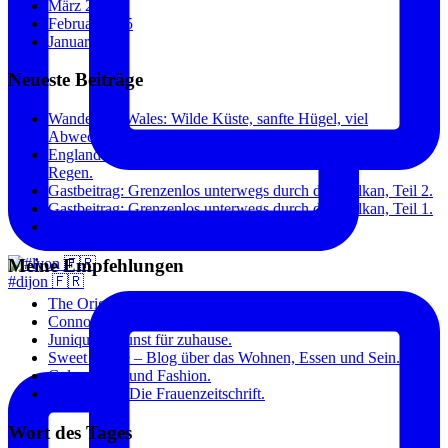
März 2015
Februar 2015
Januar 2015
Neueste Beiträge
Wandern in Wales: Wilde Küste, sanfte Hügel, viel
Abwechslung.
England und Wales: Städte, Küste und überraschend wenig
Regen.
Gastbeitrag: Grenzenlos unterwegs durch den Balkan, Teil 2.
Gastbeitrag: Grenzenlos unterwegs durch den Balkan, Teil 1.
Paris: Toujours à la mode.
Meine Empfehlungen
#dijon 🇫🇷
The Original Dish – Inspirierende Kochrezepte.
Connox – Die aktuellsten Designtrends.
Junique – Kunst für zuhause.
Sweet Home – Blog über das Wohnen, Essen und Sein.
Gala – Stars und Fashion.
Annabelle – Die Frauenzeitschrift.
Wort des Tages