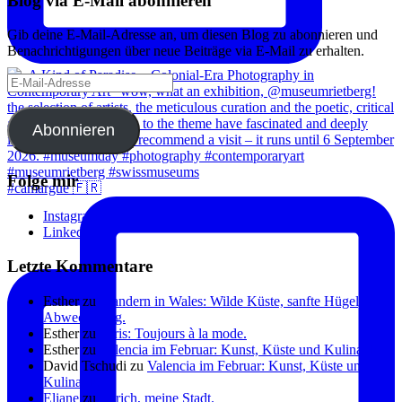
Blog via E-Mail abonnieren
Gib deine E-Mail-Adresse an, um diesen Blog zu abonnieren und
Benachrichtigungen über neue Beiträge via E-Mail zu erhalten.
E-
Mail-
Adresse
Abonnieren
Folge mir
#camargue 🇫🇷
Instagram
Linkedin
Letzte Kommentare
Esther
zu
Wandern in Wales: Wilde Küste, sanfte Hügel, viel
Abwechslung.
Esther
zu
Paris: Toujours à la mode.
Esther
zu
Valencia im Februar: Kunst, Küste und Kulinarik.
David Tschudi
zu
Valencia im Februar: Kunst, Küste und
Kulinarik.
Eliane
zu
Zürich, meine Stadt.