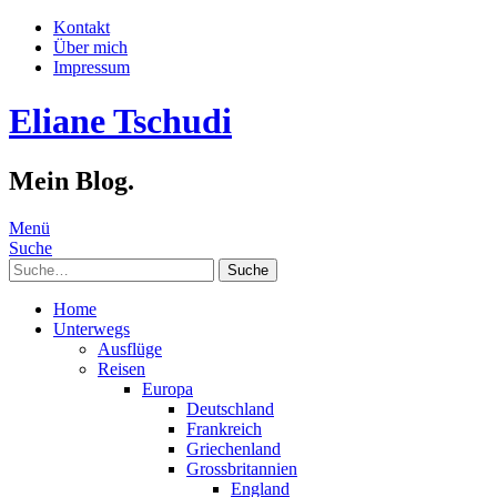
Kontakt
Über mich
Impressum
Eliane Tschudi
Mein Blog.
Menü
Suche
Suche
Home
Unterwegs
Ausflüge
Reisen
Europa
Deutschland
Frankreich
Griechenland
Grossbritannien
England