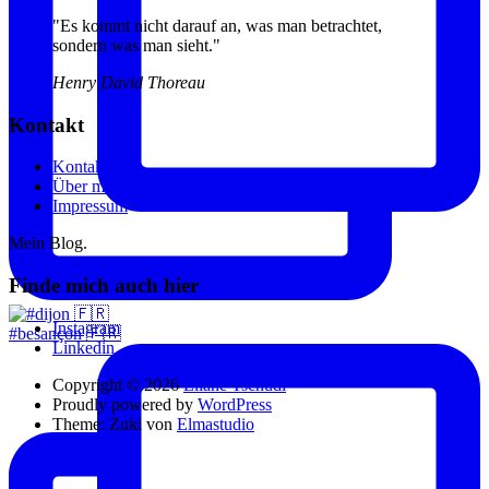
"Es kommt nicht darauf an, was man betrachtet,
sondern was man sieht."
Henry David Thoreau
Kontakt
Kontakt
Über mich
Impressum
Mein Blog.
Finde mich auch hier
Instagram
#besançon 🇫🇷
Linkedin
Copyright © 2026
Eliane Tschudi
Proudly powered by
WordPress
Theme: Zuki von
Elmastudio