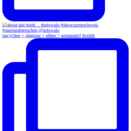
upcycling + glamour + glitter = germanier! #exhib