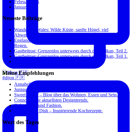
Februar 2015
Januar 2015
Neueste Beiträge
Wandern in Wales: Wilde Küste, sanfte Hügel, viel
Abwechslung.
England und Wales: Städte, Küste und überraschend wenig
Regen.
Gastbeitrag: Grenzenlos unterwegs durch den Balkan, Teil 2.
Gastbeitrag: Grenzenlos unterwegs durch den Balkan, Teil 1.
Paris: Toujours à la mode.
Meine Empfehlungen
#dijon 🇫🇷
Annabelle – Die Frauenzeitschrift.
Junique – Kunst für zuhause.
Sweet Home – Blog über das Wohnen, Essen und Sein.
Connox – Die aktuellsten Designtrends.
Gala – Stars und Fashion.
The Original Dish – Inspirierende Kochrezepte.
Wort des Tages