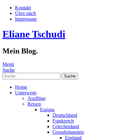
Kontakt
Über mich
Impressum
Eliane Tschudi
Mein Blog.
Menü
Suche
Suche
Home
Unterwegs
Ausflüge
Reisen
Europa
Deutschland
Frankreich
Griechenland
Grossbritannien
England