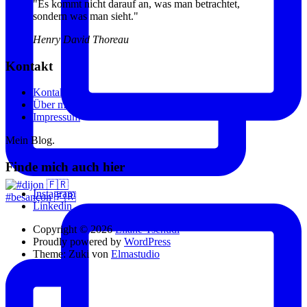
"Es kommt nicht darauf an, was man betrachtet,
sondern was man sieht."
Henry David Thoreau
Kontakt
Kontakt
Über mich
Impressum
Mein Blog.
Finde mich auch hier
Instagram
#besançon 🇫🇷
Linkedin
Copyright © 2026
Eliane Tschudi
Proudly powered by
WordPress
Theme: Zuki von
Elmastudio