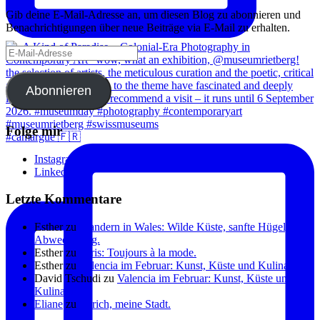
Gib deine E-Mail-Adresse an, um diesen Blog zu abonnieren und
Benachrichtigungen über neue Beiträge via E-Mail zu erhalten.
E-
Mail-
Adresse
Abonnieren
Folge mir
#camargue 🇫🇷
Instagram
Linkedin
Letzte Kommentare
Esther
zu
Wandern in Wales: Wilde Küste, sanfte Hügel, viel
Abwechslung.
Esther
zu
Paris: Toujours à la mode.
Esther
zu
Valencia im Februar: Kunst, Küste und Kulinarik.
David Tschudi
zu
Valencia im Februar: Kunst, Küste und
Kulinarik.
Eliane
zu
Zürich, meine Stadt.