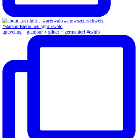
upcycling + glamour + glitter = germanier! #exhib