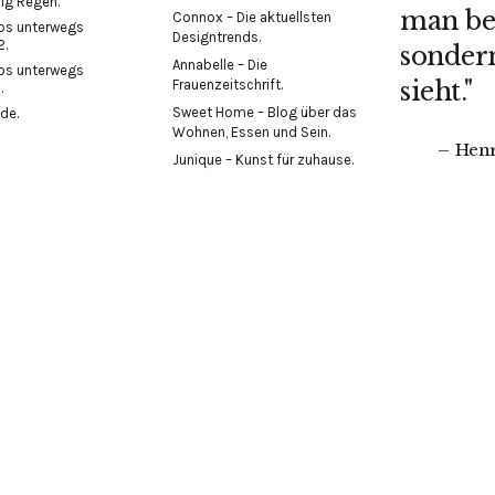
ig Regen.
man bet
Connox – Die aktuellsten
los unterwegs
Designtrends.
2.
sonder
Annabelle – Die
los unterwegs
Frauenzeitschrift.
sieht."
.
Sweet Home – Blog über das
ode.
Wohnen, Essen und Sein.
Henr
Junique – Kunst für zuhause.