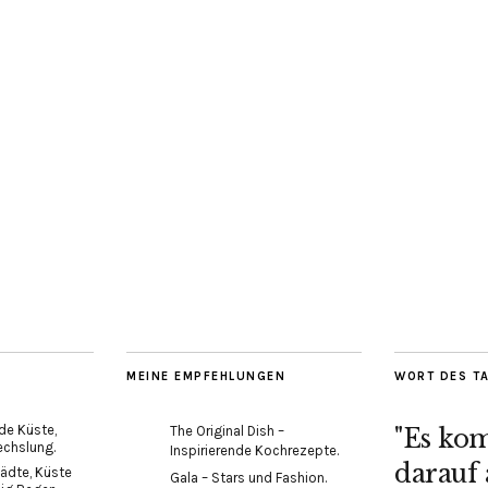
MEINE EMPFEHLUNGEN
WORT DES T
de Küste,
The Original Dish –
"Es ko
echslung.
Inspirierende Kochrezepte.
darauf 
ädte, Küste
Gala – Stars und Fashion.