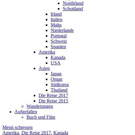
Nordirland
Schottland
Irland
Italien
Malta
Niederlande
Portugal
Schweiz
Spanien
Amerika
Kanada
USA
Asien
Japan
Oman
Südkorea
Thailand
Die Reise 2017
Die Reise 2015
Wanderungen
Aufgefallen
Buch und Film
Menü schiessen
Amerika
,
Die Reise 2017
,
Kanada