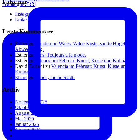
Folge mir
#camargue 🇫🇷
Instagram
Linkedin
Letzte Kommentare
Esther
zu
Wandern in Wales: Wilde Küste, sanfte Hügel, viel
Abwechslung.
Esther
zu
Paris: Toujours à la mode.
Esther
zu
Valencia im Februar: Kunst, Küste und Kulinarik.
David Tschudi
zu
Valencia im Februar: Kunst, Küste und
Kulinarik.
Eliane
zu
Zürich, meine Stadt.
Archiv
November 2025
Oktober 2025
August 2025
Mai 2025
Januar 2025
August 2024
Juli 2024