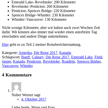
Emerald Lake–Revelstoke: 200 Kilometer
Revelstoke–Penticton: 260 Kilometer
Penticton–Spences Bridge: 220 Kilometer
Spences Bridge–Whistler: 230 Kilometer
Whistler–Vancouver: 130 Kilometer
Nicht wenige Kilometer, aber wir haben auch zwei Wochen Zeit
dafür. Wir können also immer mal wieder einen autofreien Tag
einschalten und andere Dinge unternehmen.
Hier
geht es zu Teil 2 meiner Reiseberichterstattung.
Kategorie:
Amerika
,
Die Reise 2017
,
Kanada
Schlagwort:
Banff
,
Calgary
,
Die Reise 2017
,
Emerald Lake
,
Field
,
Jasper
,
Kanada
,
Penticton
,
Revelstoke
,
Roadtrip
,
Spences Bridge
,
Vancouver
,
Whistler
4 Kommentare
Nuber Werner
sagt
4. Oktober 2017
Liebe beide, Mann und Frau