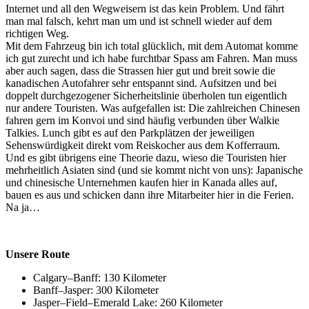
Internet und all den Wegweisern ist das kein Problem. Und fährt
man mal falsch, kehrt man um und ist schnell wieder auf dem
richtigen Weg.
Mit dem Fahrzeug bin ich total glücklich, mit dem Automat komme
ich gut zurecht und ich habe furchtbar Spass am Fahren. Man muss
aber auch sagen, dass die Strassen hier gut und breit sowie die
kanadischen Autofahrer sehr entspannt sind. Aufsitzen und bei
doppelt durchgezogener Sicherheitslinie überholen tun eigentlich
nur andere Touristen. Was aufgefallen ist: Die zahlreichen Chinesen
fahren gern im Konvoi und sind häufig verbunden über Walkie
Talkies. Lunch gibt es auf den Parkplätzen der jeweiligen
Sehenswürdigkeit direkt vom Reiskocher aus dem Kofferraum.
Und es gibt übrigens eine Theorie dazu, wieso die Touristen hier
mehrheitlich Asiaten sind (und sie kommt nicht von uns): Japanische
und chinesische Unternehmen kaufen hier in Kanada alles auf,
bauen es aus und schicken dann ihre Mitarbeiter hier in die Ferien.
Na ja…
Unsere Route
Calgary–Banff: 130 Kilometer
Banff–Jasper: 300 Kilometer
Jasper–Field–Emerald Lake: 260 Kilometer