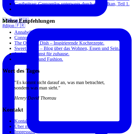
Gastbeitrag: Grenzenlos unterwegs durch den Balkan, Teil 1.
Paris: Toujours à la mode.
Meine Empfehlungen
#dijon 🇫🇷
Annabelle – Die Frauenzeitschrift.
Connox – Die aktuellsten Designtrends.
The Original Dish – Inspirierende Kochrezepte.
Sweet Home – Blog über das Wohnen, Essen und Sein.
Junique – Kunst für zuhause.
Gala – Stars und Fashion.
Wort des Tages
"Es kommt nicht darauf an, was man betrachtet,
sondern was man sieht."
Henry David Thoreau
Kontakt
Kontakt
Über mich
Impressum