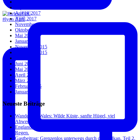
Oktober 2017
September 2017
August 2017
April 2017
#lyon 🇫🇷
November 2016
Oktober 2016
Mai 2016
Januar 2016
November 2015
September 2015
Juli 2015
Juni 2015
Mai 2015
April 2015
März 2015
Februar 2015
Januar 2015
Neueste Beiträge
Wandern in Wales: Wilde Küste, sanfte Hügel, viel
Abwechslung.
England und Wales: Städte, Küste und überraschend wenig
Regen.
Gastbeitrag: Grenzenlos unterwegs durch den Balkan, Teil 2.