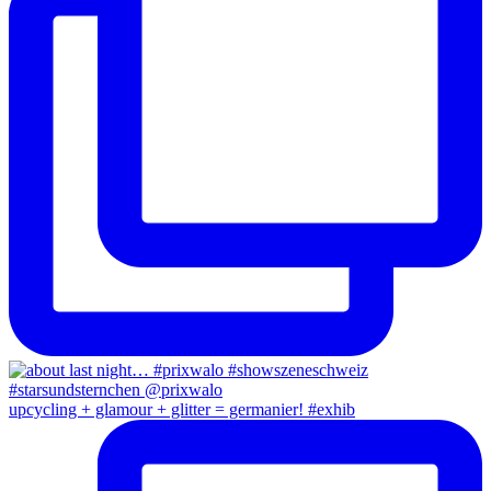
upcycling + glamour + glitter = germanier! #exhib