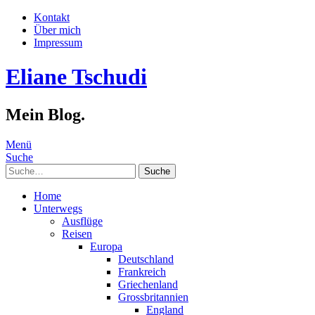
Kontakt
Über mich
Impressum
Eliane Tschudi
Mein Blog.
Menü
Suche
Suche
Home
Unterwegs
Ausflüge
Reisen
Europa
Deutschland
Frankreich
Griechenland
Grossbritannien
England