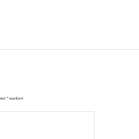
d mit
*
markiert