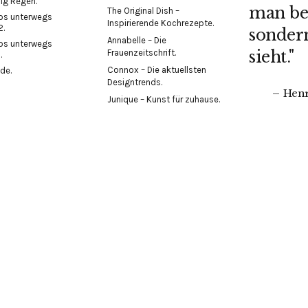
ig Regen.
man bet
The Original Dish –
los unterwegs
Inspirierende Kochrezepte.
2.
sonder
Annabelle – Die
los unterwegs
Frauenzeitschrift.
sieht."
.
Connox – Die aktuellsten
ode.
Designtrends.
Henr
Junique – Kunst für zuhause.