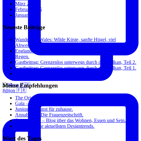
März 2015
Februar 2015
Januar 2015
Neueste Beiträge
Wandern in Wales: Wilde Küste, sanfte Hügel, viel
Abwechslung.
England und Wales: Städte, Küste und überraschend wenig
Regen.
Gastbeitrag: Grenzenlos unterwegs durch den Balkan, Teil 2.
Gastbeitrag: Grenzenlos unterwegs durch den Balkan, Teil 1.
Paris: Toujours à la mode.
Meine Empfehlungen
#dijon 🇫🇷
The Original Dish – Inspirierende Kochrezepte.
Gala – Stars und Fashion.
Junique – Kunst für zuhause.
Annabelle – Die Frauenzeitschrift.
Sweet Home – Blog über das Wohnen, Essen und Sein.
Connox – Die aktuellsten Designtrends.
Wort des Tages