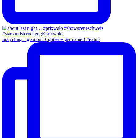
upcycling + glamour + glitter = germanier! #exhib