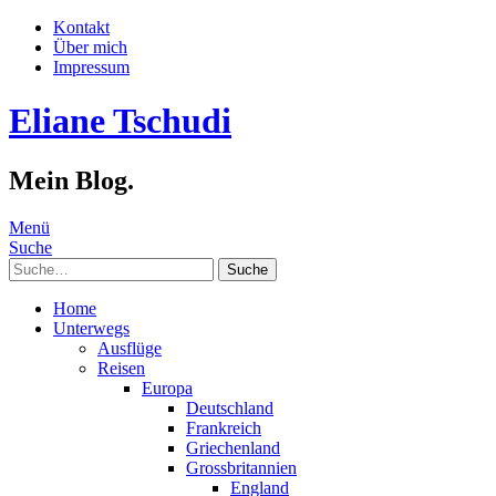
Kontakt
Über mich
Impressum
Eliane Tschudi
Mein Blog.
Menü
Suche
Suche
Home
Unterwegs
Ausflüge
Reisen
Europa
Deutschland
Frankreich
Griechenland
Grossbritannien
England