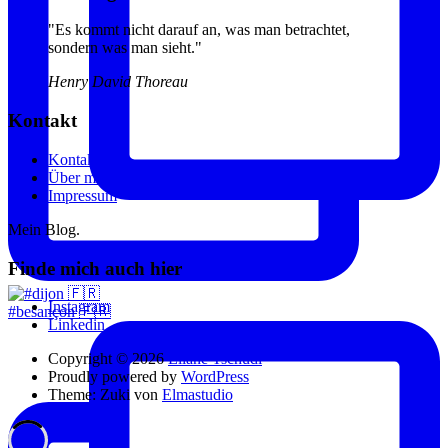
"Es kommt nicht darauf an, was man betrachtet,
sondern was man sieht."
Henry David Thoreau
Kontakt
Kontakt
Über mich
Impressum
Mein Blog.
Finde mich auch hier
Instagram
#besançon 🇫🇷
Linkedin
Copyright © 2026
Eliane Tschudi
Proudly powered by
WordPress
Theme: Zuki von
Elmastudio