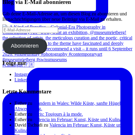
Blog via E-Mail abonnieren
Gib deine E-Mail-Adresse an, um diesen Blog zu abonnieren und
Benachrichtigungen über neue Beiträge via E-Mail zu erhalten.
E-
Mail-
Adresse
Abonnieren
Folge mir
#camargue 🇫🇷
Instagram
Linkedin
Letzte Kommentare
Esther
zu
Wandern in Wales: Wilde Küste, sanfte Hügel, viel
Abwechslung.
Esther
zu
Paris: Toujours à la mode.
Esther
zu
Valencia im Februar: Kunst, Küste und Kulinarik.
David Tschudi
zu
Valencia im Februar: Kunst, Küste und
Kulinarik.