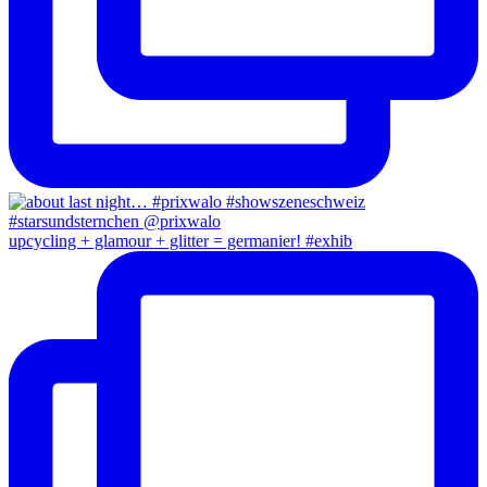
upcycling + glamour + glitter = germanier! #exhib