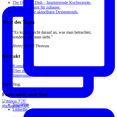
The Original Dish – Inspirierende Kochrezepte.
Junique – Kunst für zuhause.
Connox – Die aktuellsten Designtrends.
Wort des Tages
"Es kommt nicht darauf an, was man betrachtet,
sondern was man sieht."
Henry David Thoreau
Kontakt
Kontakt
Über mich
Impressum
Mein Blog.
Finde mich auch hier
Instagram
#besançon 🇫🇷
Linkedin