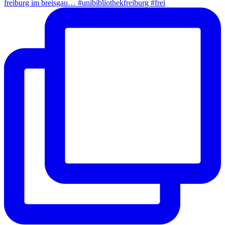
freiburg im breisgau… #unibibliothekfreiburg #frei