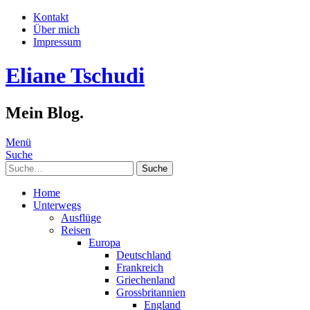
Kontakt
Über mich
Impressum
Eliane Tschudi
Mein Blog.
Menü
Suche
Suche
Home
Unterwegs
Ausflüge
Reisen
Europa
Deutschland
Frankreich
Griechenland
Grossbritannien
England