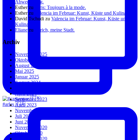
Abwechslung.
Esther
zu
Paris: Toujours à la mode.
Esther
zu
Valencia im Februar: Kunst, Küste und Kulinarik.
David Tschudi
zu
Valencia im Februar: Kunst, Küste und
Kulinarik.
Eliane
zu
Zürich, meine Stadt.
Archiv
November 2025
Oktober 2025
August 2025
Mai 2025
Januar 2025
August 2024
Juli 2024
April 2024
September 2023
#arles 🇫🇷
April 2023
November 2022
Juli 2022
Juni 2022
November 2020
Oktober 2020
September 2020