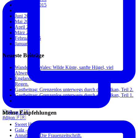
September 2015
Juli 2015
Juni 2015
Mai 2015
April 2015
März 2015
Februar 2015
Januar 2015
Neueste Beiträge
Wandern in Wales: Wilde Küste, sanfte Hügel, viel
Abwechslung.
England und Wales: Städte, Küste und überraschend wenig
Regen.
Gastbeitrag: Grenzenlos unterwegs durch den Balkan, Teil 2.
Gastbeitrag: Grenzenlos unterwegs durch den Balkan, Teil 1.
Paris: Toujours à la mode.
Meine Empfehlungen
#dijon 🇫🇷
Sweet Home – Blog über das Wohnen, Essen und Sein.
Gala – Stars und Fashion.
Annabelle – Die Frauenzeitschrift.