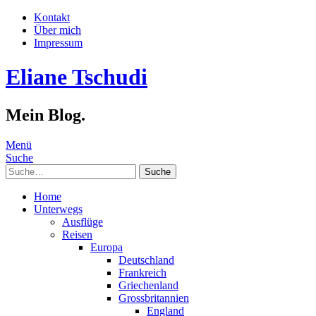
Kontakt
Über mich
Impressum
Eliane Tschudi
Mein Blog.
Menü
Suche
Suche
Home
Unterwegs
Ausflüge
Reisen
Europa
Deutschland
Frankreich
Griechenland
Grossbritannien
England