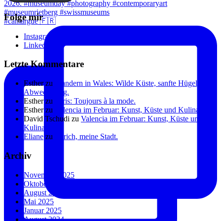
Folge mir
#camargue 🇫🇷
Instagram
Linkedin
Letzte Kommentare
Esther
zu
Wandern in Wales: Wilde Küste, sanfte Hügel, viel
Abwechslung.
Esther
zu
Paris: Toujours à la mode.
Esther
zu
Valencia im Februar: Kunst, Küste und Kulinarik.
David Tschudi
zu
Valencia im Februar: Kunst, Küste und
Kulinarik.
Eliane
zu
Zürich, meine Stadt.
Archiv
November 2025
Oktober 2025
August 2025
Mai 2025
Januar 2025
August 2024