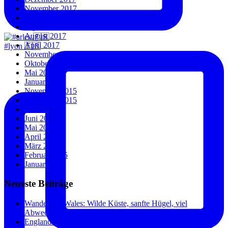
November 2017
Oktober 2017
September 2017
August 2017
April 2017
#lyon 🇫🇷
November 2016
Oktober 2016
Mai 2016
Januar 2016
November 2015
September 2015
Juli 2015
Juni 2015
Mai 2015
April 2015
März 2015
Februar 2015
Januar 2015
Neueste Beiträge
Wandern in Wales: Wilde Küste, sanfte Hügel, viel
Abwechslung.
England und Wales: Städte, Küste und überraschend wenig