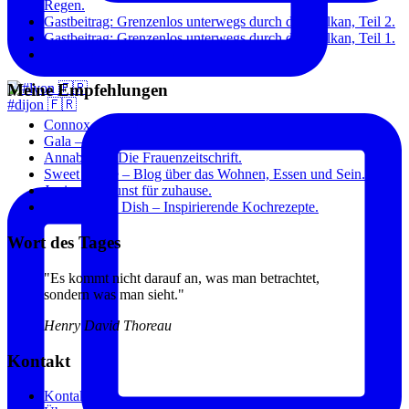
Regen.
Gastbeitrag: Grenzenlos unterwegs durch den Balkan, Teil 2.
Gastbeitrag: Grenzenlos unterwegs durch den Balkan, Teil 1.
Paris: Toujours à la mode.
Meine Empfehlungen
#dijon 🇫🇷
Connox – Die aktuellsten Designtrends.
Gala – Stars und Fashion.
Annabelle – Die Frauenzeitschrift.
Sweet Home – Blog über das Wohnen, Essen und Sein.
Junique – Kunst für zuhause.
The Original Dish – Inspirierende Kochrezepte.
Wort des Tages
"Es kommt nicht darauf an, was man betrachtet,
sondern was man sieht."
Henry David Thoreau
Kontakt
Kontakt