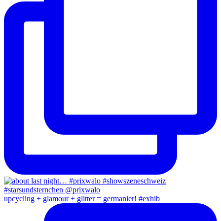
upcycling + glamour + glitter = germanier! #exhib