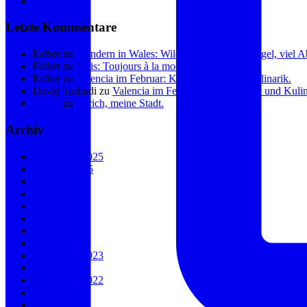
Linkedin
Letzte Kommentare
Esther
zu
Wandern in Wales: Wilde Küste, sanfte Hügel, viel 
Esther
zu
Paris: Toujours à la mode.
Esther
zu
Valencia im Februar: Kunst, Küste und Kulinarik.
David Tschudi
zu
Valencia im Februar: Kunst, Küste und Kulin
Eliane
zu
Zürich, meine Stadt.
Archiv
November 2025
Oktober 2025
August 2025
Mai 2025
Januar 2025
August 2024
Juli 2024
April 2024
September 2023
April 2023
November 2022
Juli 2022
Juni 2022