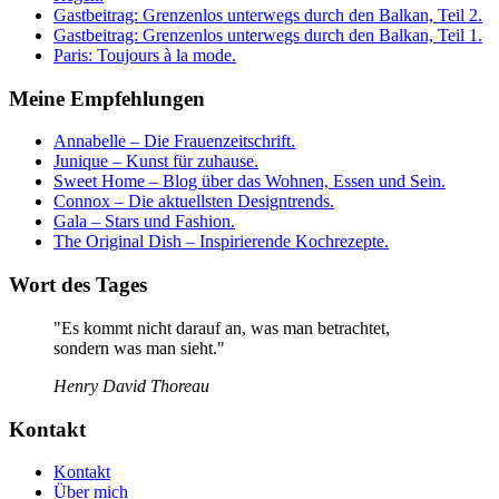
Gastbeitrag: Grenzenlos unterwegs durch den Balkan, Teil 2.
Gastbeitrag: Grenzenlos unterwegs durch den Balkan, Teil 1.
Paris: Toujours à la mode.
Meine Empfehlungen
Annabelle – Die Frauenzeitschrift.
Junique – Kunst für zuhause.
Sweet Home – Blog über das Wohnen, Essen und Sein.
Connox – Die aktuellsten Designtrends.
Gala – Stars und Fashion.
The Original Dish – Inspirierende Kochrezepte.
Wort des Tages
"Es kommt nicht darauf an, was man betrachtet,
sondern was man sieht."
Henry David Thoreau
Kontakt
Kontakt
Über mich