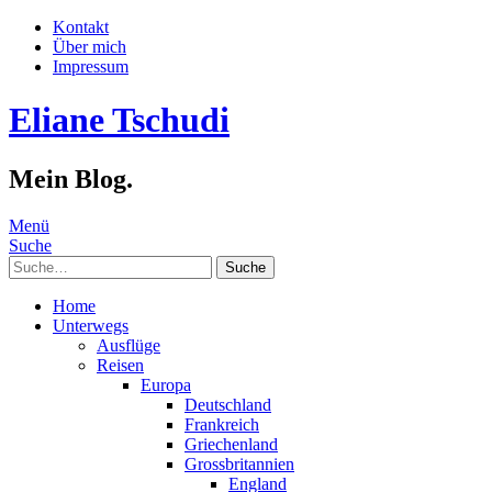
Kontakt
Über mich
Impressum
Eliane Tschudi
Mein Blog.
Menü
Suche
Suche
Home
Unterwegs
Ausflüge
Reisen
Europa
Deutschland
Frankreich
Griechenland
Grossbritannien
England