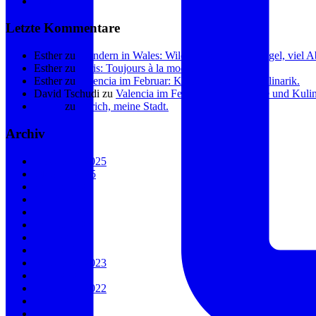
Linkedin
Letzte Kommentare
Esther
zu
Wandern in Wales: Wilde Küste, sanfte Hügel, viel 
Esther
zu
Paris: Toujours à la mode.
Esther
zu
Valencia im Februar: Kunst, Küste und Kulinarik.
David Tschudi
zu
Valencia im Februar: Kunst, Küste und Kulin
Eliane
zu
Zürich, meine Stadt.
Archiv
November 2025
Oktober 2025
August 2025
Mai 2025
Januar 2025
August 2024
Juli 2024
April 2024
September 2023
April 2023
November 2022
Juli 2022
Juni 2022