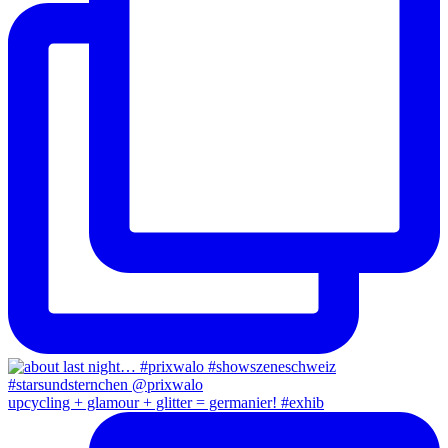
upcycling + glamour + glitter = germanier! #exhib