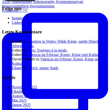
Folge mir
#camargue 🇫🇷
Instagram
Linkedin
Letzte Kommentare
Esther
zu
Wandern in Wales: Wilde Küste, sanfte Hügel, viel
Abwechslung.
Esther
zu
Paris: Toujours à la mode.
Esther
zu
Valencia im Februar: Kunst, Küste und Kulinarik.
David Tschudi
zu
Valencia im Februar: Kunst, Küste und
Kulinarik.
Eliane
zu
Zürich, meine Stadt.
Archiv
November 2025
Oktober 2025
August 2025
Mai 2025
Januar 2025
August 2024