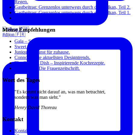
Regen.
Gastbeitrag: Grenzenlos unterwegs durch den Balkan, Teil 2.
Gastbeitrag: Grenzenlos unterwegs durch den Balkan, Teil 1.
Paris: Toujours à la mode.
Meine Empfehlungen
#dijon 🇫🇷
Gala – Stars und Fashion.
Sweet Home – Blog über das Wohnen, Essen und Sein.
Junique – Kunst für zuhause.
Connox – Die aktuellsten Designtrends.
The Original Dish – Inspirierende Kochrezepte.
Annabelle – Die Frauenzeitschrift.
Wort des Tages
"Es kommt nicht darauf an, was man betrachtet,
sondern was man sieht."
Henry David Thoreau
Kontakt
Kontakt