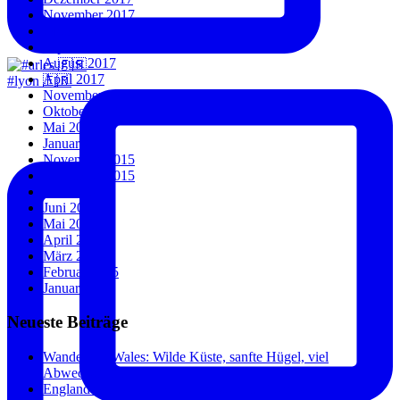
November 2017
Oktober 2017
September 2017
August 2017
April 2017
#lyon 🇫🇷
November 2016
Oktober 2016
Mai 2016
Januar 2016
November 2015
September 2015
Juli 2015
Juni 2015
Mai 2015
April 2015
März 2015
Februar 2015
Januar 2015
Neueste Beiträge
Wandern in Wales: Wilde Küste, sanfte Hügel, viel
Abwechslung.
England und Wales: Städte, Küste und überraschend wenig