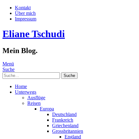
Kontakt
Über mich
Impressum
Eliane Tschudi
Mein Blog.
Menü
Suche
Suche
Home
Unterwegs
Ausflüge
Reisen
Europa
Deutschland
Frankreich
Griechenland
Grossbritannien
England