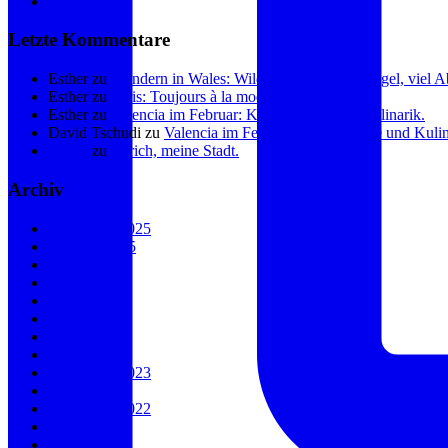
Linkedin
Letzte Kommentare
Esther
zu
Wandern in Wales: Wilde Küste, sanfte Hügel, viel 
Esther
zu
Paris: Toujours à la mode.
Esther
zu
Valencia im Februar: Kunst, Küste und Kulinarik.
David Tschudi
zu
Valencia im Februar: Kunst, Küste und Kulin
Eliane
zu
Zürich, meine Stadt.
Archiv
November 2025
Oktober 2025
August 2025
Mai 2025
Januar 2025
August 2024
Juli 2024
April 2024
September 2023
April 2023
November 2022
Juli 2022
Juni 2022