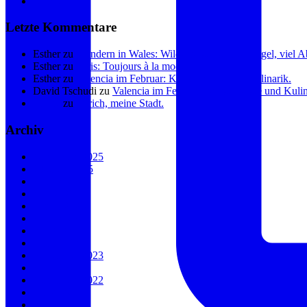
Linkedin
Letzte Kommentare
Esther
zu
Wandern in Wales: Wilde Küste, sanfte Hügel, viel 
Esther
zu
Paris: Toujours à la mode.
Esther
zu
Valencia im Februar: Kunst, Küste und Kulinarik.
David Tschudi
zu
Valencia im Februar: Kunst, Küste und Kulin
Eliane
zu
Zürich, meine Stadt.
Archiv
November 2025
Oktober 2025
August 2025
Mai 2025
Januar 2025
August 2024
Juli 2024
April 2024
September 2023
April 2023
November 2022
Juli 2022
Juni 2022