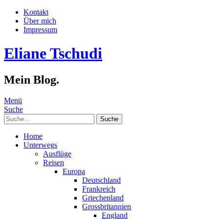
Kontakt
Über mich
Impressum
Eliane Tschudi
Mein Blog.
Menü
Suche
Suche
Home
Unterwegs
Ausflüge
Reisen
Europa
Deutschland
Frankreich
Griechenland
Grossbritannien
England