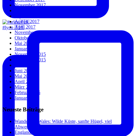
November 2017
Oktober 2017
September 2017
August 2017
April 2017
#lyon 🇫🇷
November 2016
Oktober 2016
Mai 2016
Januar 2016
November 2015
September 2015
Juli 2015
Juni 2015
Mai 2015
April 2015
März 2015
Februar 2015
Januar 2015
Neueste Beiträge
Wandern in Wales: Wilde Küste, sanfte Hügel, viel
Abwechslung.
England und Wales: Städte, Küste und überraschend wenig