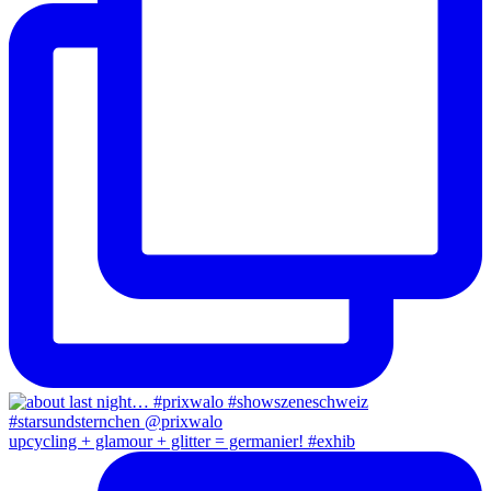
upcycling + glamour + glitter = germanier! #exhib