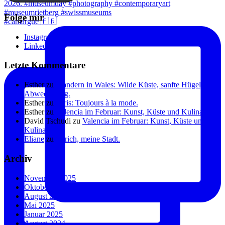
Folge mir
#camargue 🇫🇷
Instagram
Linkedin
Letzte Kommentare
Esther
zu
Wandern in Wales: Wilde Küste, sanfte Hügel, viel
Abwechslung.
Esther
zu
Paris: Toujours à la mode.
Esther
zu
Valencia im Februar: Kunst, Küste und Kulinarik.
David Tschudi
zu
Valencia im Februar: Kunst, Küste und
Kulinarik.
Eliane
zu
Zürich, meine Stadt.
Archiv
November 2025
Oktober 2025
August 2025
Mai 2025
Januar 2025
August 2024