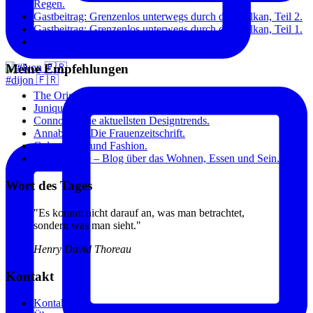
Regen.
Gastbeitrag: Grenzenlos unterwegs durch den Balkan, Teil 2.
Gastbeitrag: Grenzenlos unterwegs durch den Balkan, Teil 1.
Paris: Toujours à la mode.
Meine Empfehlungen
#dijon 🇫🇷
The Original Dish – Inspirierende Kochrezepte.
Junique – Kunst für zuhause.
Connox – Die aktuellsten Designtrends.
Annabelle – Die Frauenzeitschrift.
Gala – Stars und Fashion.
Sweet Home – Blog über das Wohnen, Essen und Sein.
Wort des Tages
"Es kommt nicht darauf an, was man betrachtet,
sondern was man sieht."
Henry David Thoreau
Kontakt
Kontakt