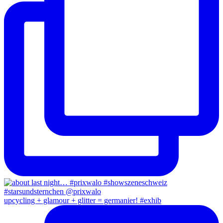
upcycling + glamour + glitter = germanier! #exhib