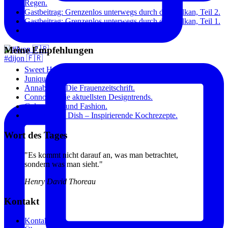
Regen.
Gastbeitrag: Grenzenlos unterwegs durch den Balkan, Teil 2.
Gastbeitrag: Grenzenlos unterwegs durch den Balkan, Teil 1.
Paris: Toujours à la mode.
Meine Empfehlungen
#dijon 🇫🇷
Sweet Home – Blog über das Wohnen, Essen und Sein.
Junique – Kunst für zuhause.
Annabelle – Die Frauenzeitschrift.
Connox – Die aktuellsten Designtrends.
Gala – Stars und Fashion.
The Original Dish – Inspirierende Kochrezepte.
Wort des Tages
"Es kommt nicht darauf an, was man betrachtet,
sondern was man sieht."
Henry David Thoreau
Kontakt
Kontakt