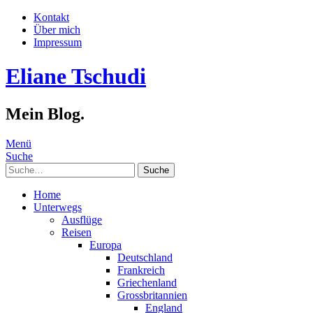
Kontakt
Über mich
Impressum
Eliane Tschudi
Mein Blog.
Menü
Suche
Suche
Home
Unterwegs
Ausflüge
Reisen
Europa
Deutschland
Frankreich
Griechenland
Grossbritannien
England