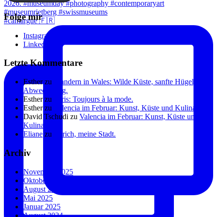
Folge mir
#camargue 🇫🇷
Instagram
Linkedin
Letzte Kommentare
Esther
zu
Wandern in Wales: Wilde Küste, sanfte Hügel, viel
Abwechslung.
Esther
zu
Paris: Toujours à la mode.
Esther
zu
Valencia im Februar: Kunst, Küste und Kulinarik.
David Tschudi
zu
Valencia im Februar: Kunst, Küste und
Kulinarik.
Eliane
zu
Zürich, meine Stadt.
Archiv
November 2025
Oktober 2025
August 2025
Mai 2025
Januar 2025
August 2024