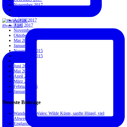
November 2017
Oktober 2017
September 2017
August 2017
April 2017
#lyon 🇫🇷
November 2016
Oktober 2016
Mai 2016
Januar 2016
November 2015
September 2015
Juli 2015
Juni 2015
Mai 2015
April 2015
März 2015
Februar 2015
Januar 2015
Neueste Beiträge
Wandern in Wales: Wilde Küste, sanfte Hügel, viel
Abwechslung.
England und Wales: Städte, Küste und überraschend wenig