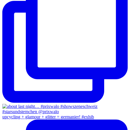
upcycling + glamour + glitter = germanier! #exhib