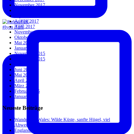
November 2017
Oktober 2017
September 2017
August 2017
April 2017
#lyon 🇫🇷
November 2016
Oktober 2016
Mai 2016
Januar 2016
November 2015
September 2015
Juli 2015
Juni 2015
Mai 2015
April 2015
März 2015
Februar 2015
Januar 2015
Neueste Beiträge
Wandern in Wales: Wilde Küste, sanfte Hügel, viel
Abwechslung.
England und Wales: Städte, Küste und überraschend wenig