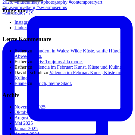
Folge mir
#camargue 🇫🇷
Instagram
Linkedin
Letzte Kommentare
Esther
zu
Wandern in Wales: Wilde Küste, sanfte Hügel, viel
Abwechslung.
Esther
zu
Paris: Toujours à la mode.
Esther
zu
Valencia im Februar: Kunst, Küste und Kulinarik.
David Tschudi
zu
Valencia im Februar: Kunst, Küste und
Kulinarik.
Eliane
zu
Zürich, meine Stadt.
Archiv
November 2025
Oktober 2025
August 2025
Mai 2025
Januar 2025
August 2024