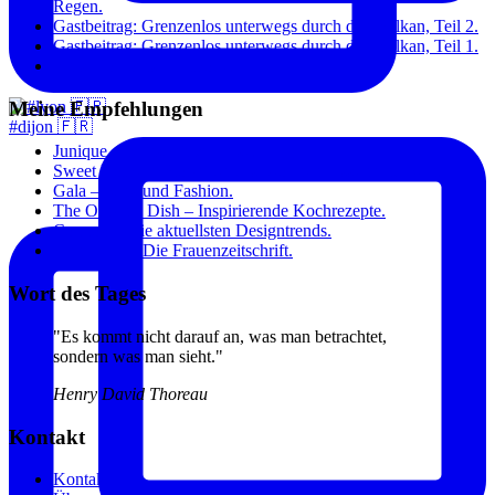
Regen.
Gastbeitrag: Grenzenlos unterwegs durch den Balkan, Teil 2.
Gastbeitrag: Grenzenlos unterwegs durch den Balkan, Teil 1.
Paris: Toujours à la mode.
Meine Empfehlungen
#dijon 🇫🇷
Junique – Kunst für zuhause.
Sweet Home – Blog über das Wohnen, Essen und Sein.
Gala – Stars und Fashion.
The Original Dish – Inspirierende Kochrezepte.
Connox – Die aktuellsten Designtrends.
Annabelle – Die Frauenzeitschrift.
Wort des Tages
"Es kommt nicht darauf an, was man betrachtet,
sondern was man sieht."
Henry David Thoreau
Kontakt
Kontakt