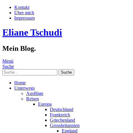
Kontakt
Über mich
Impressum
Eliane Tschudi
Mein Blog.
Menü
Suche
Suche
Home
Unterwegs
Ausflüge
Reisen
Europa
Deutschland
Frankreich
Griechenland
Grossbritannien
England