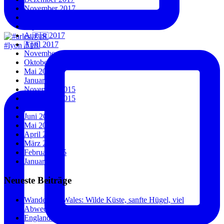
November 2017
Oktober 2017
September 2017
August 2017
April 2017
#lyon 🇫🇷
November 2016
Oktober 2016
Mai 2016
Januar 2016
November 2015
September 2015
Juli 2015
Juni 2015
Mai 2015
April 2015
März 2015
Februar 2015
Januar 2015
Neueste Beiträge
Wandern in Wales: Wilde Küste, sanfte Hügel, viel
Abwechslung.
England und Wales: Städte, Küste und überraschend wenig