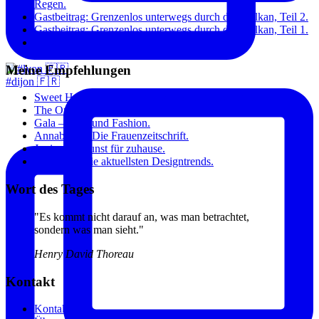
Regen.
Gastbeitrag: Grenzenlos unterwegs durch den Balkan, Teil 2.
Gastbeitrag: Grenzenlos unterwegs durch den Balkan, Teil 1.
Paris: Toujours à la mode.
Meine Empfehlungen
#dijon 🇫🇷
Sweet Home – Blog über das Wohnen, Essen und Sein.
The Original Dish – Inspirierende Kochrezepte.
Gala – Stars und Fashion.
Annabelle – Die Frauenzeitschrift.
Junique – Kunst für zuhause.
Connox – Die aktuellsten Designtrends.
Wort des Tages
"Es kommt nicht darauf an, was man betrachtet,
sondern was man sieht."
Henry David Thoreau
Kontakt
Kontakt