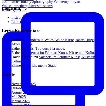
Folge mir
#camargue 🇫🇷
Instagram
Linkedin
Letzte Kommentare
Esther
zu
Wandern in Wales: Wilde Küste, sanfte Hügel, viel
Abwechslung.
Esther
zu
Paris: Toujours à la mode.
Esther
zu
Valencia im Februar: Kunst, Küste und Kulinarik.
David Tschudi
zu
Valencia im Februar: Kunst, Küste und
Kulinarik.
Eliane
zu
Zürich, meine Stadt.
Archiv
November 2025
Oktober 2025
August 2025
Mai 2025
Januar 2025
August 2024