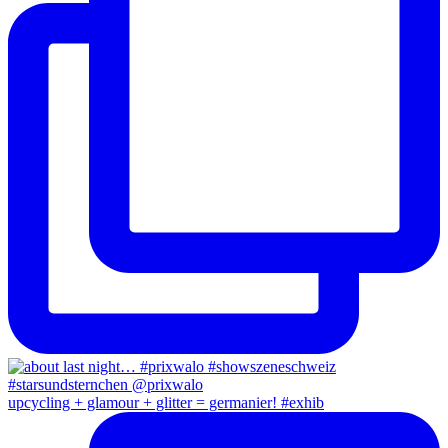
upcycling + glamour + glitter = germanier! #exhib