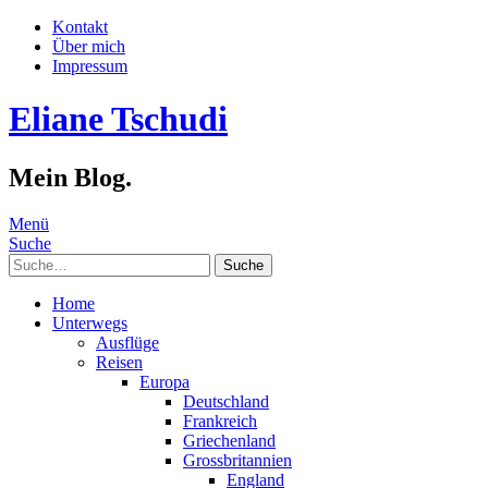
Kontakt
Über mich
Impressum
Eliane Tschudi
Mein Blog.
Menü
Suche
Suche
Home
Unterwegs
Ausflüge
Reisen
Europa
Deutschland
Frankreich
Griechenland
Grossbritannien
England