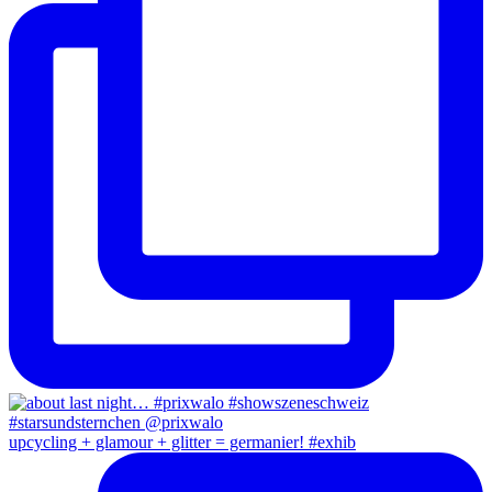
upcycling + glamour + glitter = germanier! #exhib