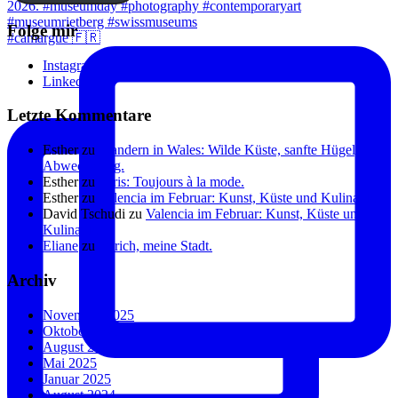
Folge mir
#camargue 🇫🇷
Instagram
Linkedin
Letzte Kommentare
Esther
zu
Wandern in Wales: Wilde Küste, sanfte Hügel, viel
Abwechslung.
Esther
zu
Paris: Toujours à la mode.
Esther
zu
Valencia im Februar: Kunst, Küste und Kulinarik.
David Tschudi
zu
Valencia im Februar: Kunst, Küste und
Kulinarik.
Eliane
zu
Zürich, meine Stadt.
Archiv
November 2025
Oktober 2025
August 2025
Mai 2025
Januar 2025
August 2024