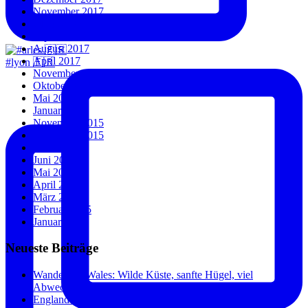
November 2017
Oktober 2017
September 2017
August 2017
April 2017
#lyon 🇫🇷
November 2016
Oktober 2016
Mai 2016
Januar 2016
November 2015
September 2015
Juli 2015
Juni 2015
Mai 2015
April 2015
März 2015
Februar 2015
Januar 2015
Neueste Beiträge
Wandern in Wales: Wilde Küste, sanfte Hügel, viel
Abwechslung.
England und Wales: Städte, Küste und überraschend wenig