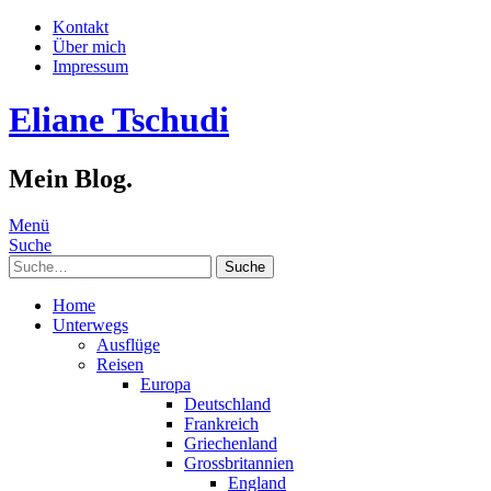
Kontakt
Über mich
Impressum
Eliane Tschudi
Mein Blog.
Menü
Suche
Suche
Home
Unterwegs
Ausflüge
Reisen
Europa
Deutschland
Frankreich
Griechenland
Grossbritannien
England