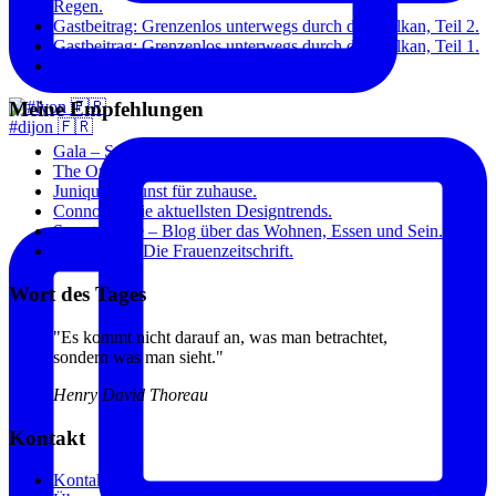
Regen.
Gastbeitrag: Grenzenlos unterwegs durch den Balkan, Teil 2.
Gastbeitrag: Grenzenlos unterwegs durch den Balkan, Teil 1.
Paris: Toujours à la mode.
Meine Empfehlungen
#dijon 🇫🇷
Gala – Stars und Fashion.
The Original Dish – Inspirierende Kochrezepte.
Junique – Kunst für zuhause.
Connox – Die aktuellsten Designtrends.
Sweet Home – Blog über das Wohnen, Essen und Sein.
Annabelle – Die Frauenzeitschrift.
Wort des Tages
"Es kommt nicht darauf an, was man betrachtet,
sondern was man sieht."
Henry David Thoreau
Kontakt
Kontakt